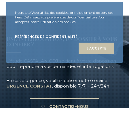
Notre site Web utilise des cookies, principalement de services
tiers. Définissez vos préférences de confidentialité et/ou
acceptez notre utilisation des cookies.
PRÉFÉRENCES DE CONFIDENTIALITÉ
UNE INTERROGATION, UN DOSSIER À NOUS
CONFIER ?
J'ACCEPTE
L’étude CASTALAN CDJ se tient à votre disposition
pour répondre à vos demandes et interrogations.
En cas d’urgence, veuillez utiliser notre service
URGENCE CONSTAT
, disponible 7j/7j – 24h/24h
CONTACTEZ-NOUS