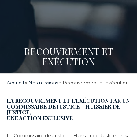
RECOUVREMENT ET
EXÉCUTION
Accueil
»
Nos missions
»
Recouvrement et exécution
LA RECOUVREMENT ET L’EXÉCUTION PAR UN
COMMISSAIRE DE JUSTICE – HUISSIER DE
JUSTICE,
UNE ACTION EXCLUSIVE
Le Commissaire de Justice – Huissier de Justice en sa