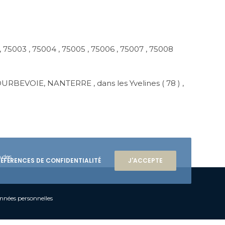
NOS MISSIONS
CONSTATS
, 75003 , 75004 , 75005 , 75006 , 75007 , 75008
SIGNIFICATION
RBEVOIE, NANTERRE , dans les Yvelines ( 78 ) ,
RECOUVREMENT ET EXÉCUTION
AT
URGENCE CONSTATS
n des
ÉFÉRENCES DE CONFIDENTIALITÉ
J'ACCEPTE
onnées personnelles