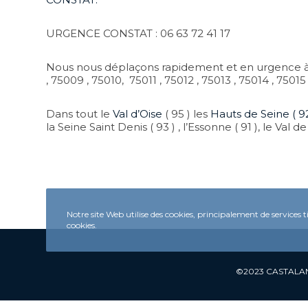
URGENCE CONSTAT : 06 63 72 41 17
Office CASTALAN CDJ
Commissaire de justice 
Nous nous déplaçons rapidement et en urgence 
, 75009 , 75010, 75011 , 75012 , 75013 , 75014 , 75015 
28 rue de Malleville
95880 ENGHIEN-LES-
Dans tout le
Val d’Oise
( 95 ) les
Hauts de Seine ( 9
06 63 72 41 17
la Seine Saint Denis ( 93 ) , l’Essonne ( 91 ), le Val d
SIREN : 951 499 839
Notre site Web utilise des cookies, principalement de services t
cookies.
©2023 CASTALAN 