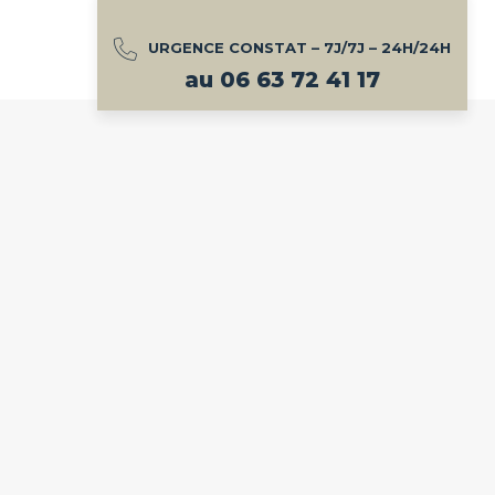
URGENCE CONSTAT – 7J/7J – 24H/24H
ONTACT
au 06 63 72 41 17